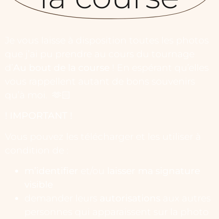
Je vous laisse à disposition toutes les photos
que j’ai pu prendre au cours du tournage
d’
Au bout de la course
! En espérant qu’elles
vous rappellent autant de bons souvenirs
qu’à moi. 🫶🏻
! IMPORTANT !
Vous pouvez les télécharger et les utiliser à
condition de :
m’identifier
et/ou
laisser ma signature
visible
demander leurs
autorisations
aux autres
personnes qui apparaissent sur la photo