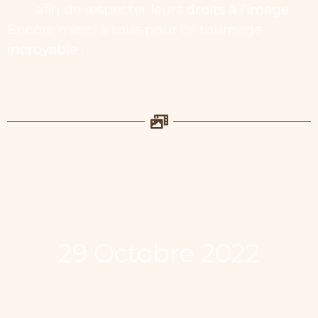
afin de respecter leurs
droits à l’image
Encore merci à tous pour ce tournage
incroyable
!
29 Octobre 2022